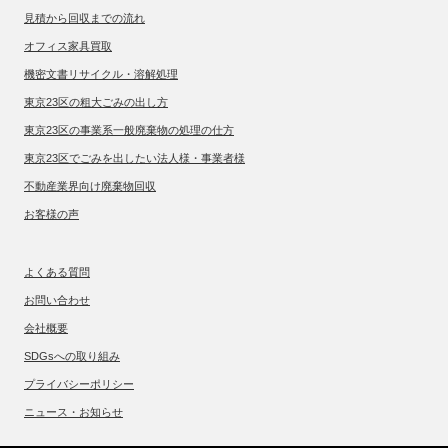
見積から回収までの流れ
オフィス家具買取
機密文書リサイクル・溶解処理
東京23区の粗大ごみの出し方
東京23区の事業系一般廃棄物の処理の仕方
東京23区でごみを出したい法人様・事業者様
不動産業界向け廃棄物回収
お客様の声
よくある質問
お問い合わせ
会社概要
SDGsへの取り組み
プライバシーポリシー
ニュース・お知らせ