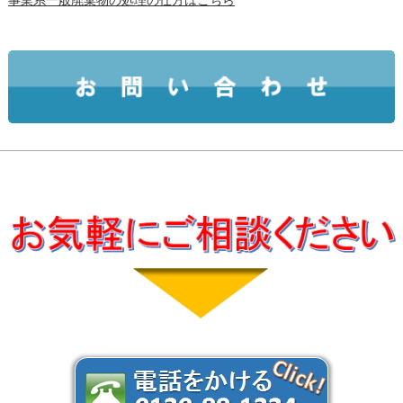
事業系一般廃棄物の処理の仕方はこちら