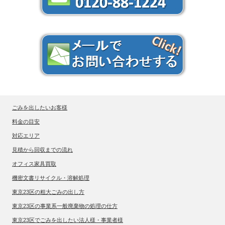
ごみを出したいお客様
料金の目安
対応エリア
見積から回収までの流れ
オフィス家具買取
機密文書リサイクル・溶解処理
東京23区の粗大ごみの出し方
東京23区の事業系一般廃棄物の処理の仕方
東京23区でごみを出したい法人様・事業者様